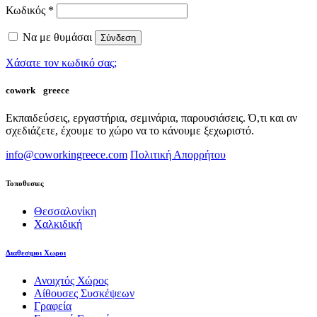
Κωδικός
*
Να με θυμάσαι
Σύνδεση
Χάσατε τον κωδικό σας;
cowork
in
greece
Εκπαιδεύσεις, εργαστήρια, σεμινάρια, παρουσιάσεις. Ό,τι και αν
σχεδιάζετε, έχουμε το χώρο να το κάνουμε ξεχωριστό.
info@coworkingreece.com
Πολιτική Απορρήτου
Τοποθεσιες
Θεσσαλονίκη
Χαλκιδική
Διαθεσιμοι Χωροι
Ανοιχτός Χώρος
Αίθουσες Συσκέψεων
Γραφεία