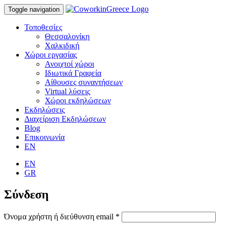
Toggle navigation
Τοποθεσίες
Θεσσαλονίκη
Χαλκιδική
Χώροι εργασίας
Ανοιχτοί χώροι
Ιδιωτικά Γραφεία
Αίθουσες συναντήσεων
Virtual λύσεις
Χώροι εκδηλώσεων
Εκδηλώσεις
Διαχείριση Εκδηλώσεων
Blog
Επικοινωνία
EN
EN
GR
Σύνδεση
Όνομα χρήστη ή διεύθυνση email
*