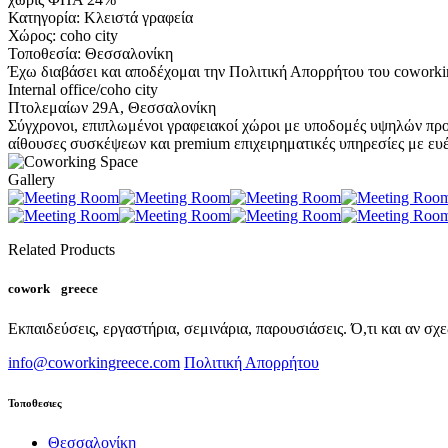
Κατηγορία:
Κλειστά γραφεία
Χώρος:
coho city
Τοποθεσία:
Θεσσαλονίκη
Έχω διαβάσει και αποδέχομαι την Πολιτική Απορρήτου του coworki
Internal office/coho city
Πτολεμαίων 29Α, Θεσσαλονίκη
Σύγχρονοι, επιπλωμένοι γραφειακοί χώροι με υποδομές υψηλών προ
αίθουσες συσκέψεων και premium επιχειρηματικές υπηρεσίες με ευέλ
Gallery
Related Products
cowork
in
greece
Εκπαιδεύσεις, εργαστήρια, σεμινάρια, παρουσιάσεις. Ό,τι και αν σχ
info@coworkingreece.com
Πολιτική Απορρήτου
Τοποθεσιες
Θεσσαλονίκη