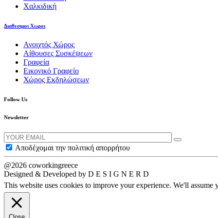
Χαλκιδική
Διαθεσιμοι Χωροι
Ανοιχτός Χώρος
Αίθουσες Συσκέψεων
Γραφεία
Εικονικό Γραφείο
Χώρος Εκδηλώσεων
Follow Us
Newsletter
Αποδέχομαι την πολιτική απορρήτου
@2026 coworkingreece
Designed & Developed by D E S I G N E R D
This website uses cookies to improve your experience. We'll assume yo
Close