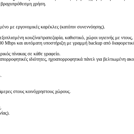
ια βραχυπρόθεσμη χρήση.
μένο με εργονομικές καρέκλες (κατόπιν συνεννόησης).
 εξοπλισμένη κουζίνα/τραπεζαρία, καθιστικό, χώροι υγιεινής με ντο
00/500 Mbps και αυτόματη υποστήριξη με γραμμή backup από διαφορετι
ρικός πίνακας σε κάθε γραφείο.
οαπορροφητικές ιδιότητες, ηχοαπορροφητικά πάνελ για βελτιωμένη ακ
.
.
μερες στους κοινόχρηστους χώρους.
.
ίας).