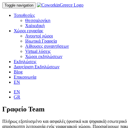
Toggle navigation
Τοποθεσίες
Θεσσαλονίκη
Χαλκιδική
Χώροι εργασίας
Ανοιχτοί χώροι
Ιδιωτικά Γραφεία
Αίθουσες συναντήσεων
Virtual λύσεις
Χώροι εκδηλώσεων
Εκδηλώσεις
Διαχείριση Εκδηλώσεων
Blog
Επικοινωνία
EN
EN
GR
Γραφείο Team
Πλήρως εξοπλισμένο και ασφαλές (φυσικά και ψηφιακά) εσωτερικό γ
απρόσκοπτη λειτουργία ενός γραφειακού χώρου. Προσφέρουμε πακέτ