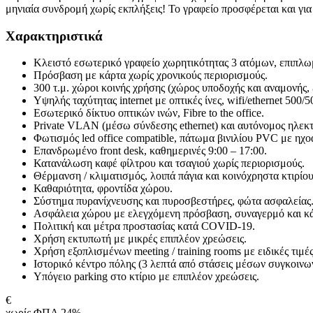
μηνιαία συνδρομή χωρίς εκπλήξεις! Το γραφείο προσφέρεται και γ
Χαρακτηριστικά
Κλειστό εσωτερικό γραφείο χωρητικότητας 3 ατόμων, επιπλω
Πρόσβαση με κάρτα χωρίς χρονικούς περιορισμούς.
300 τ.μ. χώροι κοινής χρήσης (χώρος υποδοχής και αναμονής,
Υψηλής ταχύτητας internet με οπτικές ίνες, wifi/ethernet 5
Εσωτερικό δίκτυο οπτικών ινών, Fibre to the office.
Private VLAN (μέσω σύνδεσης ethernet) και αυτόνομος ηλεκτ
Φωτισμός led office compatible, πάτωμα βινιλίου PVC με ηχ
Επανδρωμένο front desk, καθημερινές 9:00 – 17:00.
Κατανάλωση καφέ φίλτρου και τσαγιού χωρίς περιορισμούς.
Θέρμανση / κλιματισμός, λοιπά πάγια και κοινόχρηστα κτιρίου
Καθαριότητα, φροντίδα χώρου.
Σύστημα πυρανίχνευσης και πυροσβεστήρες, φώτα ασφαλείας
Ασφάλεια χώρου με ελεγχόμενη πρόσβαση, συναγερμό και κά
Πολιτική και μέτρα προστασίας κατά COVID-19.
Χρήση εκτυπωτή με μικρές επιπλέον χρεώσεις.
Χρήση εξοπλισμένων meeting / training rooms με ειδικές τιμές
Ιστορικό κέντρο πόλης (3 λεπτά από στάσεις μέσων συγκοινων
Υπόγειο parking στο κτίριο με επιπλέον χρεώσεις.
€
χωρίς ΦΠΑ 24%